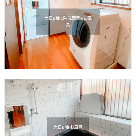
大日B棟 1階洗面室&お風
呂
大日B棟 お風呂