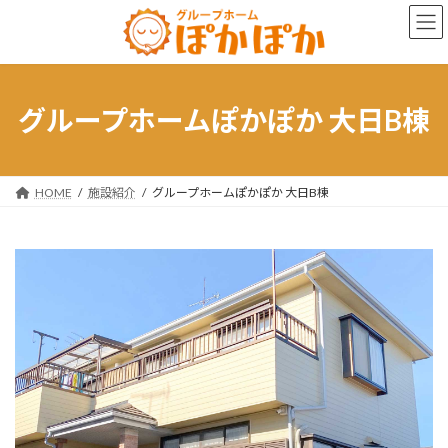
コ
ナ
ン
ビ
テ
ゲ
ン
ー
ツ
シ
へ
ョ
グループホームぽかぽか 大日B棟
ス
ン
キ
に
ッ
移
プ
動
HOME
施設紹介
グループホームぽかぽか 大日B棟