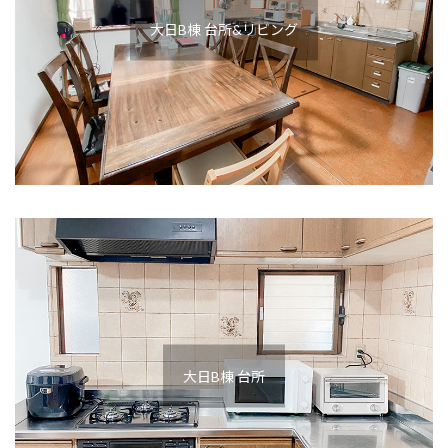
大日B棟 台所&リビング
大日B棟 台所