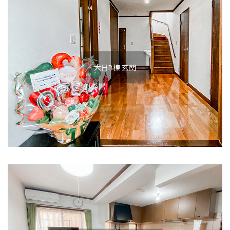
大日B棟 玄関