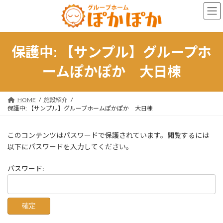
コ
ナ
ン
ビ
テ
ゲ
ン
ー
ツ
シ
保護中: 【サンプル】グループホ
へ
ョ
ス
ン
ームぽかぽか 大日棟
キ
に
ッ
移
プ
動
HOME
施設紹介
保護中: 【サンプル】グループホームぽかぽか 大日棟
このコンテンツはパスワードで保護されています。閲覧するには
以下にパスワードを入力してください。
パスワード: